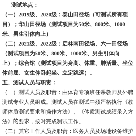
测试地点：
（一）
201
9
级、
20
20
级：泰山田径场（可测试所有项
目）；华山田径场（测试项目为
50
米、
800
米、
1000
米、男生引体向上）
（二）
20
21
级、
20
22
级：启林南田径场、六一田径场
（测试项目为
50
米、
800
米、
1000
米、男生引体向
上）；综合馆（测试项目为身高、体重、肺活量、坐位
体前屈、女生仰卧起坐
、
立定跳远）。
五、测试人员与职责：
（
一）测试人员及职责：由体育专项班任课教师及外聘
测试专业人员组成。测试人员在测试中须严格执行《教
师体质测试要求和操作方法》、《体质测试成绩录入方
法》
的要求
，按时完成测试工作。
（二）其它工作人员及职责：医务人员及场地设备维护