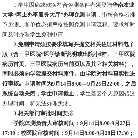
1.
学生因病或残疾符合免测条件者须登陆
华南农业
大学“网上办事服务大厅”办理免测申请
，审核合格者准
予免测。各单位必须严格按照免测申请流程、要求和时
间及时办理学生免测申请。
2.
免测申请须按要求填写并提交相关佐证材料电子
版（含三甲医院“医学诊断说明或出院小结”、三甲医院
病历首页、三甲医院病历当前页以及其它相关材料），
同时必须向学院提交材料原件，由学院对材料真实性进
行审核。
申请
时间为
9
月
1
4
日
8:00—9
月
2
5
日
22:00
，之后
系统自动关闭，学生申请截止，
学生若因个人原因错过
办理时间，将无法办理免测。
3.
相关部门审批时间安排
学院体测负责人审核时间：
9
月
1
4
日
8:00-9
月
27
日
17:30
；校医院审核时间：
9
月
1
4
日
8:00-
9
月
28
日
17:30
；