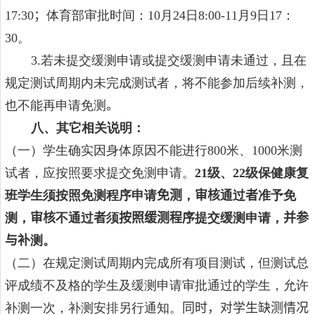
17:30
；
体育部审批时间：
10
月
24
日
8:00-1
1
月
9
日
17
：
30
。
3.
若
未提交缓测申请或提交缓测申请未通过，且在
规定测试周期内未完成测试者，将不能参加后续补测，
也不能再申请免测
。
八、其它相关说明：
（一）学生确实因身体原因不能进行
800
米、
1000
米测
试者，应按照要求提交免测申请。
21
级、
22
级保健康复
班学生须按照免测程序申请
免测
，
审核
通过
者
准予免
测，
审核
不通过
者
须
按照缓测程序
提交缓测申请，
并
参
与补
测。
（二）
在规定测试周期内完成所有项目测试，但
测试总
评成绩不及格的学生及缓测申请审批通过的学生，允许
补测一次，补测安排另行通知。
同时，对学生缺测情况