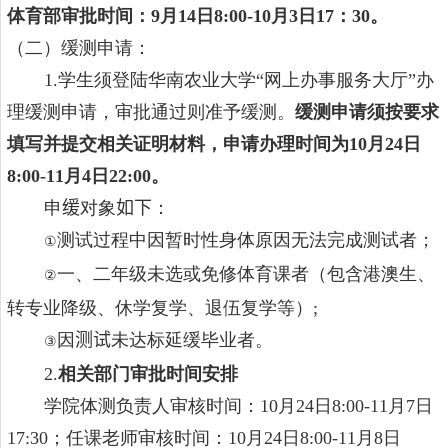
体育部审批时间：
9
月
1
4
日
8:00-10
月
3
日
17
：
30
。
（二）缓测申请：
1.
学生须登陆华南农业大学“网上办事服务大厅”办
理缓测申请，审批通过则准予缓测。
缓测申请须按要求
填写并提交相关证明材料，申请办理时间为
1
0
月
24
日
8:00-1
1
月
4
日
22
:
0
0
。
申
缓
对象
如下
：
测试过程中因暂时性身体原因无法完成测试者；
①
一、二年级未选或免修体育课者（包含港澳生、
②
转专业降级、休学复学、退伍复学等）
;
因
测试
未达标延缓毕业者。
③
2.
相关部门审批时间安排
学院体测负责人审核时间：
1
0
月
24
日
8:00-11
月
7
日
17:30
；任课老师审核时间：
1
0
月
24
日
8:00-11
月
8
日