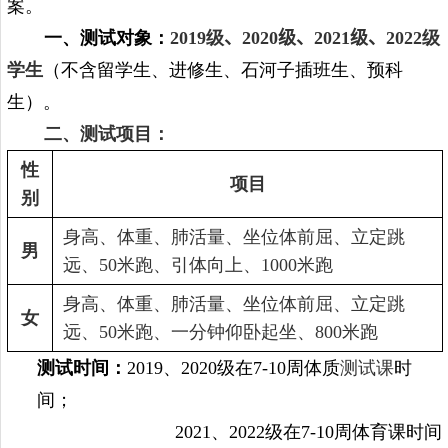
案。
一、测试对象：
2019
级
、
2020
级、
2021
级、
20
22
级
学生
（不含留学生、进修生、石河子插班生、预科
生）。
二、测试项目：
性
项目
别
身高、体重、肺活量、坐位体前屈、立定跳
男
远、
50
米跑、引体向上、
1000
米跑
身高、体重、肺活量、坐位体前屈、立定跳
女
远、
50
米跑、一分钟仰卧起坐、
800
米跑
测试时间：
201
9
、
20
20
级在
7
-
10
周体质
测试课
时
间；
20
21
、
20
22
级在
7
-
10
周体育课时间