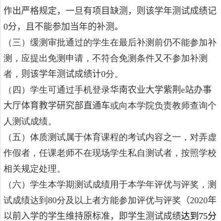
作出严格规定，一旦有项目缺测，则该学年测试成绩记
0
分，且不能参加当年的补测。
（三）缓测审批通过的学生在最后补测前仍不能参加补
测，应提出免测申请，不符合免测条件又不参加补测
者，
则该学年测试成绩计
0
分。
（四）学生可通过手机登录
华南农业大学紫荆
e
站办事
大厅体育教学研究部直通车
或向本学院负责教师查询个
人测试成绩。
（五）体质测试属于体育课程的考试内容之一，对弄虚
作假者，任课老师不在现场学生私自测试者，按照学校
相关规定处理。
（六）
学生本学期测试成绩用于本学年评优与评奖，测
试成绩达到
80
分及以上者方能参加评优与评奖
（
2020
年
以前入学的学生维持原标准，即学生测试成绩
达到
75
分