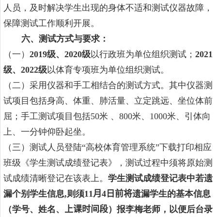
人员，及时解决学生出现的身体不适和测试仪器故障，
保障测试工作顺利开展。
六、测试方式与要求：
（一）
201
9
级、
20
20
级
以行政班为单位组织测试；
20
21
级、
20
22
级
以体育专项班为单位组织测试。
（二）采用仪器和手工相结合的测试方式。其中仪器测
试项目包括身高、体重、肺活量、立定跳远、坐位体前
屈；手工测试项目包括
50
米 、
800
米、
1000
米、引体向
上、一分钟仰卧起坐。
（三）测试人员登陆“高校体育管理系统”下载打印相应
班级《学生测试成绩登记表》，测试过程中须将原始测
试成绩清晰登记在该表上。
学生测试成绩登记表中若遗
漏个别学生信息
,
则须
11
月
4
日前将
遗漏学生的基本信息
（学号、姓名、
上课时间段
）报李梅老师，以便后台录