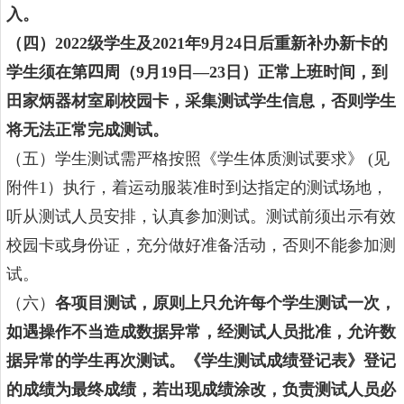
入。
（四）
20
22
级学生及
20
21
年
9
月
24
日后重新补办新卡的
学生须在第
四
周（
9
月
19
日—
23
日）正常上班时间，到
田家炳器材室刷校园卡，采集测试学生信息，否则学生
将无法正常完成测试。
（五）
学生测试需严格按照《学生体质测试要求》
(
见
附件
1
）执行，
着运动服装
准时到达指定的测试场地，
听从测试人员安排，认真参加测试。
测试前须出示有效
校园卡或身份证，充分做好准备活动，否则不能参加测
试。
（六）
各项目测试，原则上只允许每个学生测试一次，
如遇操作不当造成数据异常，经测试人员批准，允许数
据异常的学生再次测试。《学生测试成绩登记表》登记
的成绩为最终成绩，若出现成绩涂改，负责测试人员必